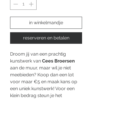
in winkelmandje
reserveren en betalen
Droom jij van een prachtig
kunstwerk van
Cees Broersen
aan de muur, maar wil je niet
meebieden? Koop dan een lot
voor maar €5 en maak kans op
een uniek kunstwerk! Voor een
klein bedrag steun je het
dorpsfeest én wie weet ga jij naar
huis met een echte blikvanger.
Meedoen is simpel: koop een lot